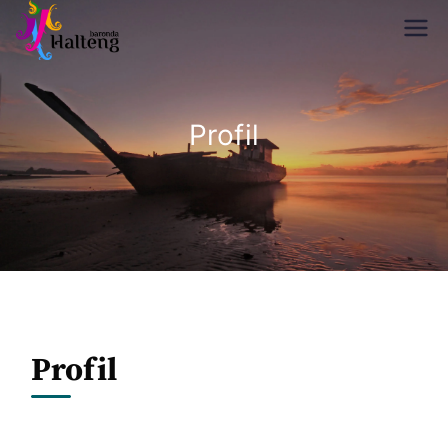
Disparekraf
Baronda Halteng
Halteng
Profil
Profil