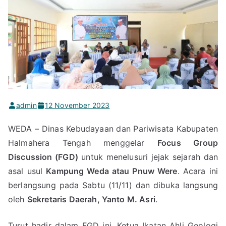
admin
12 November 2023
WEDA – Dinas Kebudayaan dan Pariwisata Kabupaten
Halmahera Tengah menggelar
Focus Group
Discussion (FGD)
untuk menelusuri jejak sejarah dan
asal usul
Kampung Weda atau Pnuw Were
. Acara ini
berlangsung pada Sabtu (11/11) dan dibuka langsung
oleh
Sekretaris Daerah, Yanto M. Asri
.
Turut hadir dalam FGD ini, Ketua Ikatan Ahli Geologi