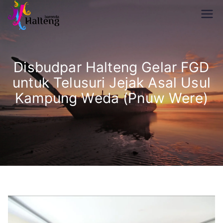
Skip
Disparekraf
to
Baronda Halteng
content
Halteng
Disbudpar Halteng Gelar FGD
untuk Telusuri Jejak Asal Usul
Kampung Weda (Pnuw Were)