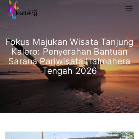
Skip
Disparekraf
to
Baronda Halteng
content
Halteng
Fokus Majukan Wisata Tanjung
Kalero: Penyerahan Bantuan
Sarana Pariwisata Halmahera
Tengah 2026